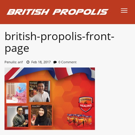
Toggl
british-propolis-front-
page
Penulis:
arif
Feb 18, 2017
0 Comment