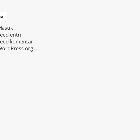
ta
Masuk
eed entri
Feed komentar
WordPress.org