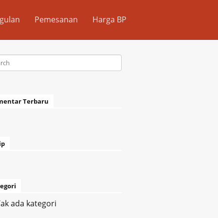
gulan
Pemesanan
Harga BP
mentar Terbaru
ip
egori
ak ada kategori