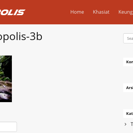
Home
Khasiat
Keung
opolis-3b
Ko
Ars
Kat
T