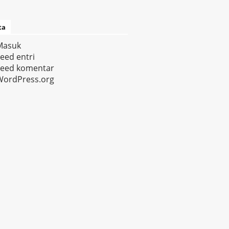
ta
Masuk
eed entri
Feed komentar
WordPress.org