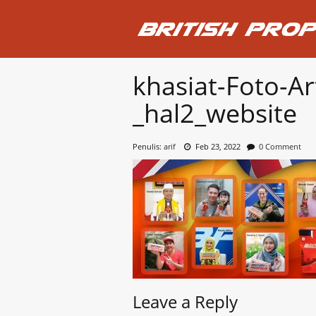
khasiat-Foto-Art
_hal2_website
Penulis:
arif
Feb 23, 2022
0 Comment
Leave a Reply