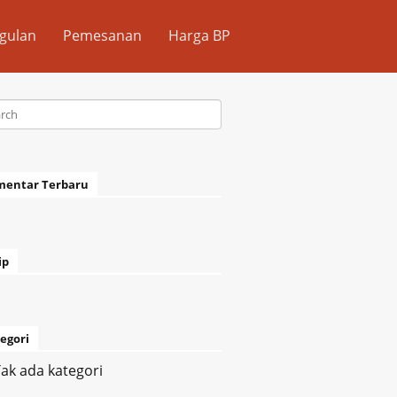
gulan
Pemesanan
Harga BP
mentar Terbaru
ip
egori
ak ada kategori