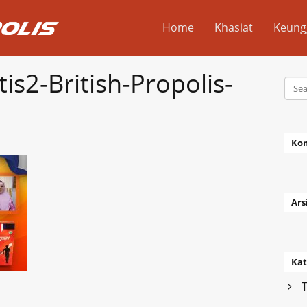
Home
Khasiat
Keung
is2-British-Propolis-
Ko
Ars
Kat
T