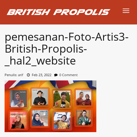
Toggl
pemesanan-Foto-Artis3-
British-Propolis-
_hal2_website
Penulis:
arif
Feb 23, 2022
0 Comment